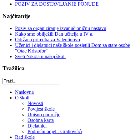
POZIV ZA DOSTAVLJANJE PONUDE
Najčitanije
Poziv za organiziranje izvanučioničnu nastavu
Kako smo obilježili Dan učitelja u IV a.
Održana priredba za Valentinovo
Učenici i djelatnici naše škole posjetili Dom za stare osobe
"Otac Kristofor"
Sveti Nikola u našoj školi
Tražilica
Naslovna
O školi
Novosti
Povijest škole
Upisno područje
Osobna karta
Djelatnici
Područni odjel - Grahovčići
Rad škole