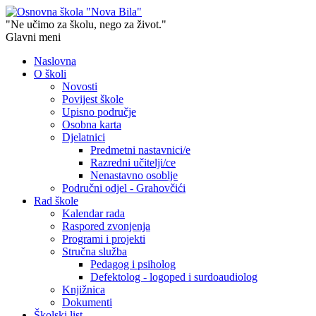
"Ne učimo za školu, nego za život."
Glavni meni
Naslovna
O školi
Novosti
Povijest škole
Upisno područje
Osobna karta
Djelatnici
Predmetni nastavnici/e
Razredni učitelji/ce
Nenastavno osoblje
Područni odjel - Grahovčići
Rad škole
Kalendar rada
Raspored zvonjenja
Programi i projekti
Stručna služba
Pedagog i psiholog
Defektolog - logoped i surdoaudiolog
Knjižnica
Dokumenti
Školski list