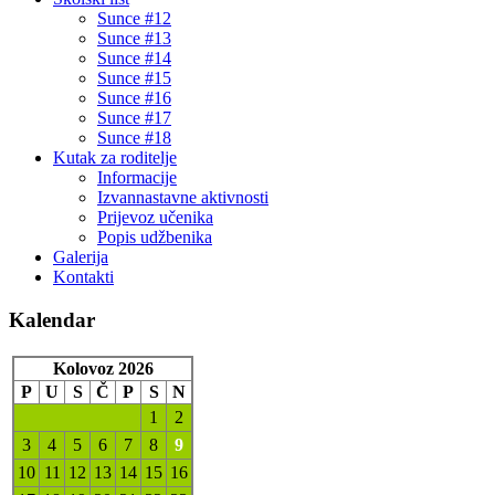
Sunce #12
Sunce #13
Sunce #14
Sunce #15
Sunce #16
Sunce #17
Sunce #18
Kutak za roditelje
Informacije
Izvannastavne aktivnosti
Prijevoz učenika
Popis udžbenika
Galerija
Kontakti
Kalendar
Kolovoz 2026
P
U
S
Č
P
S
N
1
2
3
4
5
6
7
8
9
10
11
12
13
14
15
16