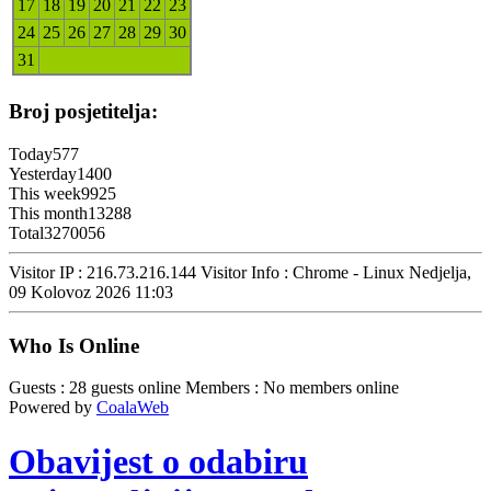
17
18
19
20
21
22
23
24
25
26
27
28
29
30
31
Broj posjetitelja:
Today
577
Yesterday
1400
This week
9925
This month
13288
Total
3270056
Visitor IP : 216.73.216.144
Visitor Info : Chrome - Linux
Nedjelja,
09 Kolovoz 2026 11:03
Who Is Online
Guests : 28 guests online
Members : No members online
Powered by
CoalaWeb
Obavijest o odabiru