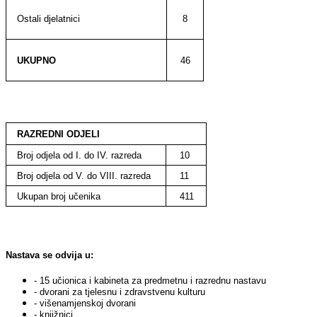
8
Ostali djelatnici
46
UKUPNO
RAZREDNI ODJELI
Broj odjela od I. do IV. razreda
10
Broj odjela od V. do VIII. razreda
11
Ukupan broj učenika
411
Nastava se odvija u:
- 15 učionica i kabineta za predmetnu i razrednu nastavu
- dvorani za tjelesnu i zdravstvenu kulturu
- višenamjenskoj dvorani
- knjižnici