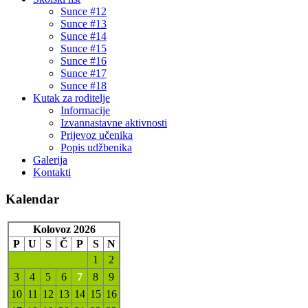
Sunce #12
Sunce #13
Sunce #14
Sunce #15
Sunce #16
Sunce #17
Sunce #18
Kutak za roditelje
Informacije
Izvannastavne aktivnosti
Prijevoz učenika
Popis udžbenika
Galerija
Kontakti
Kalendar
Kolovoz 2026
P
U
S
Č
P
S
N
1
2
3
4
5
6
7
8
9
10
11
12
13
14
15
16