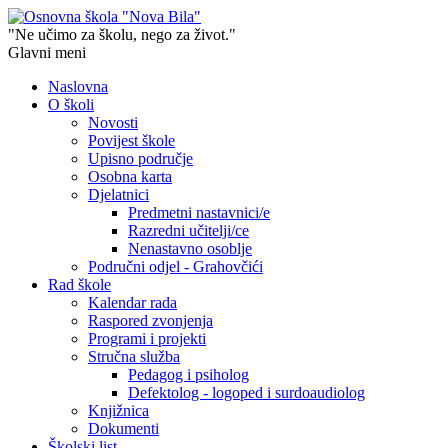
"Ne učimo za školu, nego za život."
Glavni meni
Naslovna
O školi
Novosti
Povijest škole
Upisno područje
Osobna karta
Djelatnici
Predmetni nastavnici/e
Razredni učitelji/ce
Nenastavno osoblje
Područni odjel - Grahovčići
Rad škole
Kalendar rada
Raspored zvonjenja
Programi i projekti
Stručna služba
Pedagog i psiholog
Defektolog - logoped i surdoaudiolog
Knjižnica
Dokumenti
Školski list