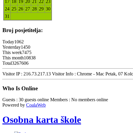
17
18
19
20
21
22
23
24
25
26
27
28
29
30
31
Broj posjetitelja:
Today
1062
Yesterday
1450
This week
7475
This month
10838
Total
3267606
Visitor IP : 216.73.217.13
Visitor Info : Chrome - Mac
Petak, 07 Kol
Who Is Online
Guests : 30 guests online
Members : No members online
Powered by
CoalaWeb
Osobna karta škole