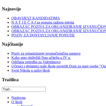
Najnovije
OBAVIJEST KANDIDATIMA
N A T J E Č A J za popunu radnog mjesta
OBRAZAC POZIVA ZA ORGANIZIRANJE IZVANUČIO
OBRAZAC POZIVA ZA ORGANIZIRANJE IZVANUČIO
POZIV ZA DOSTAVLJANJE PONUDE
Najčitanije
Poziv za organiziranje izvanučioničnu nastavu
Kako smo obilježili Dan učitelja u IV a.
Održana priredba za Valentinovo
Učenici i djelatnici naše škole posjetili Dom za stare osobe "Ot
Sveti Nikola u našoj školi
Tražilica
Naslovna
O školi