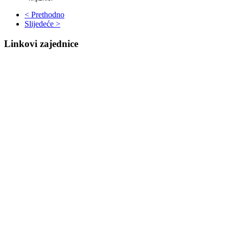
< Prethodno
Slijedeće >
Linkovi zajednice