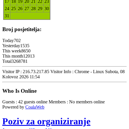
17
18
19
20
21
22
23
24
25
26
27
28
29
30
31
Broj posjetitelja:
Today
702
Yesterday
1535
This week
8650
This month
12013
Total
3268781
Visitor IP : 216.73.217.85
Visitor Info : Chrome - Linux
Subota, 08
Kolovoz 2026 11:54
Who Is Online
Guests : 42 guests online
Members : No members online
Powered by
CoalaWeb
Poziv za organiziranje