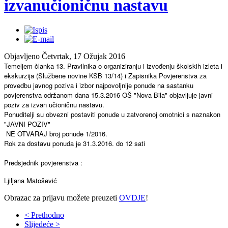
izvanučioničnu nastavu
Objavljeno Četvrtak, 17 Ožujak 2016
Temeljem članka 13. Pravilnika o organiziranju i izvođenju školskih izleta i
ekskurzija (Službene novine KSB 13/14) i Zapisnika Povjerenstva za
provedbu javnog poziva i izbor najpovoljnije ponude na sastanku
povjerenstva održanom dana 15.3.2016 OŠ "Nova Bila" objavljuje javni
poziv za izvan učioničnu nastavu.
Ponuditelji su obvezni postaviti ponude u zatvorenoj omotnici s naznakon
"JAVNI POZIV"
NE OTVARAJ broj ponude 1/2016.
Rok za dostavu ponuda je 31.3.2016. do 12 sati
Predsjednik povjerenstva :
Ljiljana Matošević
Obrazac za prijavu možete preuzeti
OVDJE
!
< Prethodno
Slijedeće >