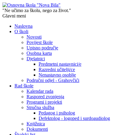
"Ne učimo za školu, nego za život."
Glavni meni
Naslovna
O školi
Novosti
Povijest škole
Upisno područje
Osobna karta
Djelatnici
Predmetni nastavnici/e
Razredni učitelji/ce
Nenastavno osoblje
Područni odjel - Grahovčići
Rad škole
Kalendar rada
Raspored zvonjenja
Programi i projekti
Stručna služba
Pedagog i psiholog
Defektolog - logoped i surdoaudiolog
Knjižnica
Dokumenti
Školski list