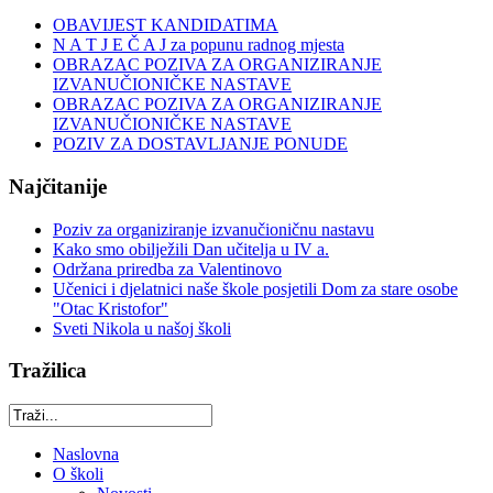
OBAVIJEST KANDIDATIMA
N A T J E Č A J za popunu radnog mjesta
OBRAZAC POZIVA ZA ORGANIZIRANJE
IZVANUČIONIČKE NASTAVE
OBRAZAC POZIVA ZA ORGANIZIRANJE
IZVANUČIONIČKE NASTAVE
POZIV ZA DOSTAVLJANJE PONUDE
Najčitanije
Poziv za organiziranje izvanučioničnu nastavu
Kako smo obilježili Dan učitelja u IV a.
Održana priredba za Valentinovo
Učenici i djelatnici naše škole posjetili Dom za stare osobe
"Otac Kristofor"
Sveti Nikola u našoj školi
Tražilica
Naslovna
O školi