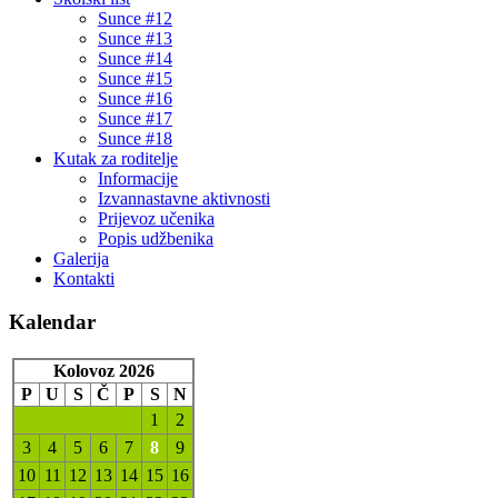
Sunce #12
Sunce #13
Sunce #14
Sunce #15
Sunce #16
Sunce #17
Sunce #18
Kutak za roditelje
Informacije
Izvannastavne aktivnosti
Prijevoz učenika
Popis udžbenika
Galerija
Kontakti
Kalendar
Kolovoz 2026
P
U
S
Č
P
S
N
1
2
3
4
5
6
7
8
9
10
11
12
13
14
15
16