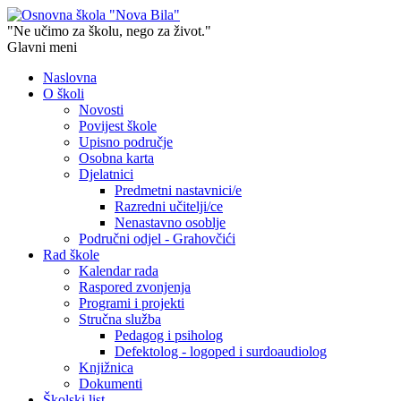
"Ne učimo za školu, nego za život."
Glavni meni
Naslovna
O školi
Novosti
Povijest škole
Upisno područje
Osobna karta
Djelatnici
Predmetni nastavnici/e
Razredni učitelji/ce
Nenastavno osoblje
Područni odjel - Grahovčići
Rad škole
Kalendar rada
Raspored zvonjenja
Programi i projekti
Stručna služba
Pedagog i psiholog
Defektolog - logoped i surdoaudiolog
Knjižnica
Dokumenti
Školski list