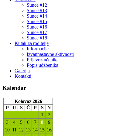
Sunce #12
Sunce #13
Sunce #14
Sunce #15
Sunce #16
Sunce #17
Sunce #18
Kutak za roditelje
Informacije
Izvannastavne aktivnosti
Prijevoz učenika
Popis udžbenika
Galerija
Kontakti
Kalendar
Kolovoz 2026
P
U
S
Č
P
S
N
1
2
3
4
5
6
7
8
9
10
11
12
13
14
15
16