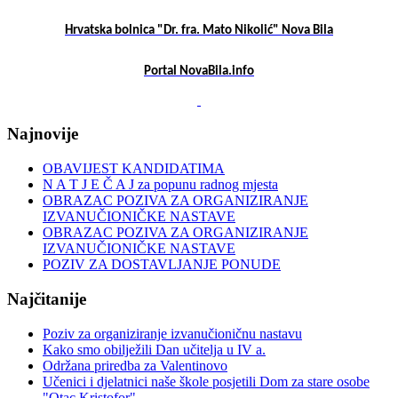
Hrvatska bolnica "Dr. fra. Mato Nikolić" Nova Bila
Portal NovaBila.info
Najnovije
OBAVIJEST KANDIDATIMA
N A T J E Č A J za popunu radnog mjesta
OBRAZAC POZIVA ZA ORGANIZIRANJE
IZVANUČIONIČKE NASTAVE
OBRAZAC POZIVA ZA ORGANIZIRANJE
IZVANUČIONIČKE NASTAVE
POZIV ZA DOSTAVLJANJE PONUDE
Najčitanije
Poziv za organiziranje izvanučioničnu nastavu
Kako smo obilježili Dan učitelja u IV a.
Održana priredba za Valentinovo
Učenici i djelatnici naše škole posjetili Dom za stare osobe
"Otac Kristofor"