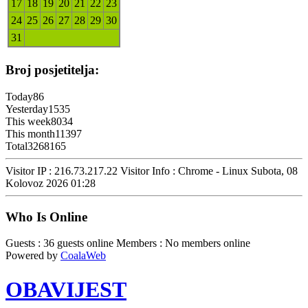
17
18
19
20
21
22
23
24
25
26
27
28
29
30
31
Broj posjetitelja:
Today
86
Yesterday
1535
This week
8034
This month
11397
Total
3268165
Visitor IP : 216.73.217.22
Visitor Info : Chrome - Linux
Subota, 08
Kolovoz 2026 01:28
Who Is Online
Guests : 36 guests online
Members : No members online
Powered by
CoalaWeb
OBAVIJEST