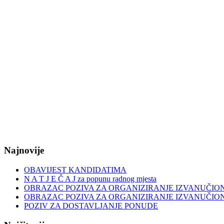
Najnovije
OBAVIJEST KANDIDATIMA
N A T J E Č A J za popunu radnog mjesta
OBRAZAC POZIVA ZA ORGANIZIRANJE IZVANUČIO
OBRAZAC POZIVA ZA ORGANIZIRANJE IZVANUČIO
POZIV ZA DOSTAVLJANJE PONUDE