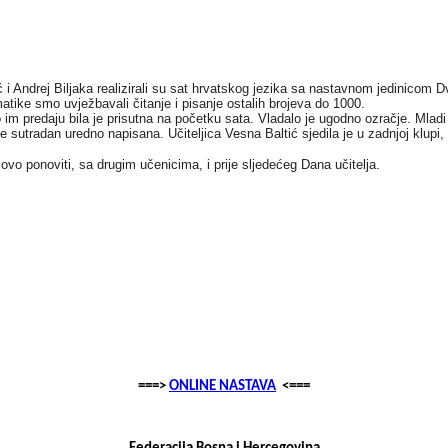
ić i Andrej Biljaka realizirali su sat hrvatskog jezika sa nastavnom jedinicom Dv
tike smo uvježbavali čitanje i pisanje ostalih brojeva do 1000.
ako im predaju bila je prisutna na početku sata. Vladalo je ugodno ozračje. Ml
sutradan uredno napisana. Učiteljica Vesna Baltić sjedila je u zadnjoj klupi, 
 ovo ponoviti, sa drugim učenicima, i prije sljedećeg Dana učitelja.
===>
ONLINE NASTAVA
<===