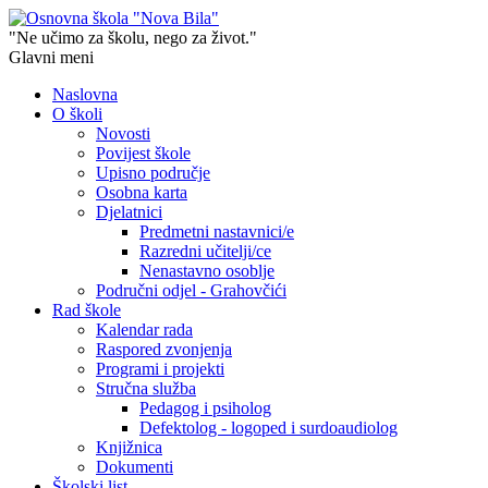
"Ne učimo za školu, nego za život."
Glavni meni
Naslovna
O školi
Novosti
Povijest škole
Upisno područje
Osobna karta
Djelatnici
Predmetni nastavnici/e
Razredni učitelji/ce
Nenastavno osoblje
Područni odjel - Grahovčići
Rad škole
Kalendar rada
Raspored zvonjenja
Programi i projekti
Stručna služba
Pedagog i psiholog
Defektolog - logoped i surdoaudiolog
Knjižnica
Dokumenti
Školski list