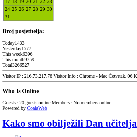
17
18
19
20
21
22
23
24
25
26
27
28
29
30
31
Broj posjetitelja:
Today
1433
Yesterday
1577
This week
6396
This month
9759
Total
3266527
Visitor IP : 216.73.217.78
Visitor Info : Chrome - Mac
Četvrtak, 06 
Who Is Online
Guests : 20 guests online
Members : No members online
Powered by
CoalaWeb
Kako smo obilježili Dan učitelja