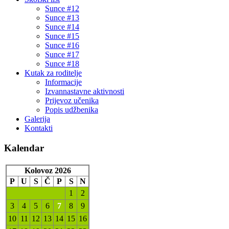
Sunce #12
Sunce #13
Sunce #14
Sunce #15
Sunce #16
Sunce #17
Sunce #18
Kutak za roditelje
Informacije
Izvannastavne aktivnosti
Prijevoz učenika
Popis udžbenika
Galerija
Kontakti
Kalendar
Kolovoz 2026
P
U
S
Č
P
S
N
1
2
3
4
5
6
7
8
9
10
11
12
13
14
15
16