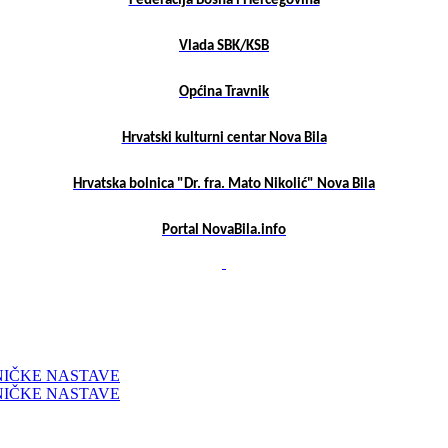
Federacija Bosna i Hercegovina
Vlada SBK/KSB
Općina Travnik
Hrvatski kulturni centar Nova Bila
Hrvatska bolnica "Dr. fra. Mato Nikolić" Nova Bila
Portal NovaBila.info
NIČKE NASTAVE
NIČKE NASTAVE