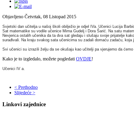
Objavljeno Četvrtak, 08 Listopad 2015
Svjetski dan učitelja u našoj školi obilježio je odjel IVa. Učenici Lucija Barb
Sat matematike su vodile učenice Mirna Gudelj i Dora Šarić. Na satu matema
Nevjerica ostalih učenika da ta dva sat gledaju i slušaju svoje prijatelje k
surađivali. Na kraju svakog sata učenicima su zadali domaću zadaću, koja je 
Svi učenici su izrazili želju da se okušaju kao učitelji pa vjerujemo da ćemo
Kako je to izgledalo, možete pogledati
OVDJE
!
Učenici IV a.
< Prethodno
Slijedeće >
Linkovi zajednice