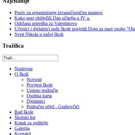
Najčitanije
Poziv za organiziranje izvanučioničnu nastavu
Kako smo obilježili Dan učitelja u IV a.
Održana priredba za Valentinovo
Učenici i djelatnici naše škole posjetili Dom za stare osobe "Ot
Sveti Nikola u našoj školi
Tražilica
Naslovna
O školi
Novosti
Povijest škole
Upisno područje
Osobna karta
Djelatnici
Područni odjel - Grahovčići
Rad škole
Školski list
Kutak za roditelje
Galerija
Kontakti