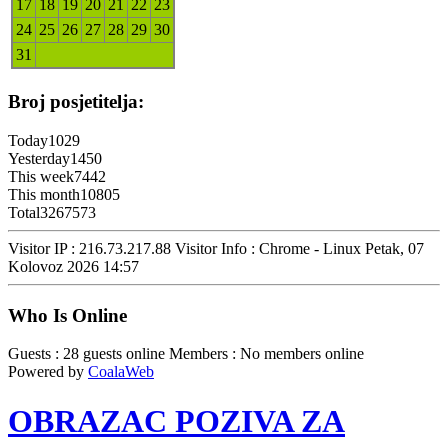
17
18
19
20
21
22
23
24
25
26
27
28
29
30
31
Broj posjetitelja:
Today
1029
Yesterday
1450
This week
7442
This month
10805
Total
3267573
Visitor IP : 216.73.217.88
Visitor Info : Chrome - Linux
Petak, 07
Kolovoz 2026 14:57
Who Is Online
Guests : 28 guests online
Members : No members online
Powered by
CoalaWeb
OBRAZAC POZIVA ZA