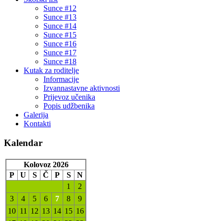
Sunce #12
Sunce #13
Sunce #14
Sunce #15
Sunce #16
Sunce #17
Sunce #18
Kutak za roditelje
Informacije
Izvannastavne aktivnosti
Prijevoz učenika
Popis udžbenika
Galerija
Kontakti
Kalendar
Kolovoz 2026
P
U
S
Č
P
S
N
1
2
3
4
5
6
7
8
9
10
11
12
13
14
15
16