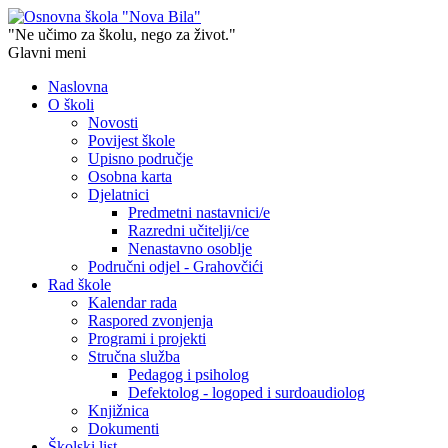
"Ne učimo za školu, nego za život."
Glavni meni
Naslovna
O školi
Novosti
Povijest škole
Upisno područje
Osobna karta
Djelatnici
Predmetni nastavnici/e
Razredni učitelji/ce
Nenastavno osoblje
Područni odjel - Grahovčići
Rad škole
Kalendar rada
Raspored zvonjenja
Programi i projekti
Stručna služba
Pedagog i psiholog
Defektolog - logoped i surdoaudiolog
Knjižnica
Dokumenti
Školski list