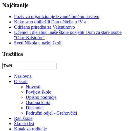
Najčitanije
Poziv za organiziranje izvanučioničnu nastavu
Kako smo obilježili Dan učitelja u IV a.
Održana priredba za Valentinovo
Učenici i djelatnici naše škole posjetili Dom za stare osobe
"Otac Kristofor"
Sveti Nikola u našoj školi
Tražilica
Naslovna
O školi
Novosti
Povijest škole
Upisno područje
Osobna karta
Djelatnici
Područni odjel - Grahovčići
Rad škole
Školski list
Kutak za roditelje