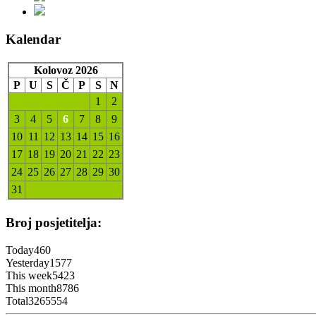
Kalendar
Kolovoz 2026
P
U
S
Č
P
S
N
1
2
3
4
5
6
7
8
9
10
11
12
13
14
15
16
17
18
19
20
21
22
23
24
25
26
27
28
29
30
31
Broj posjetitelja:
Today
460
Yesterday
1577
This week
5423
This month
8786
Total
3265554