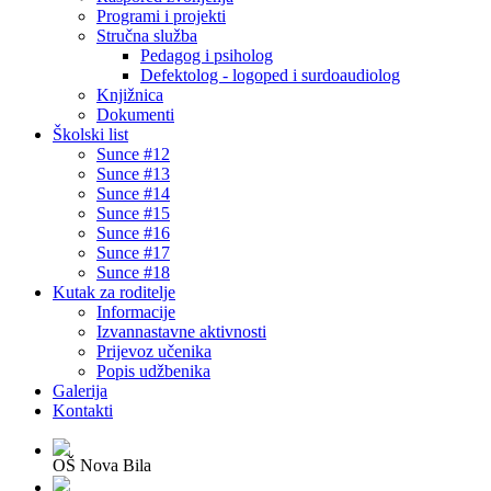
Programi i projekti
Stručna služba
Pedagog i psiholog
Defektolog - logoped i surdoaudiolog
Knjižnica
Dokumenti
Školski list
Sunce #12
Sunce #13
Sunce #14
Sunce #15
Sunce #16
Sunce #17
Sunce #18
Kutak za roditelje
Informacije
Izvannastavne aktivnosti
Prijevoz učenika
Popis udžbenika
Galerija
Kontakti
OŠ Nova Bila