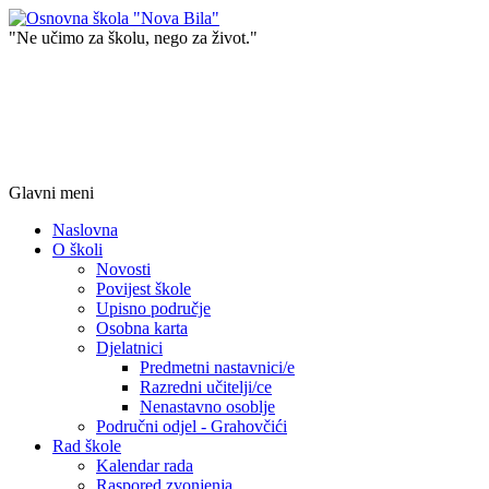
"Ne učimo za školu, nego za život."
Glavni meni
Naslovna
O školi
Novosti
Povijest škole
Upisno područje
Osobna karta
Djelatnici
Predmetni nastavnici/e
Razredni učitelji/ce
Nenastavno osoblje
Područni odjel - Grahovčići
Rad škole
Kalendar rada
Raspored zvonjenja