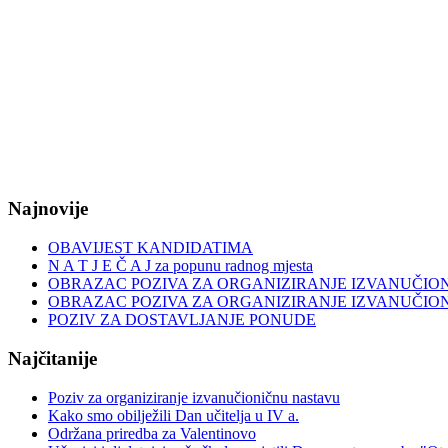
Najnovije
OBAVIJEST KANDIDATIMA
N A T J E Č A J za popunu radnog mjesta
OBRAZAC POZIVA ZA ORGANIZIRANJE IZVANUČIO
OBRAZAC POZIVA ZA ORGANIZIRANJE IZVANUČIO
POZIV ZA DOSTAVLJANJE PONUDE
Najčitanije
Poziv za organiziranje izvanučioničnu nastavu
Kako smo obilježili Dan učitelja u IV a.
Održana priredba za Valentinovo