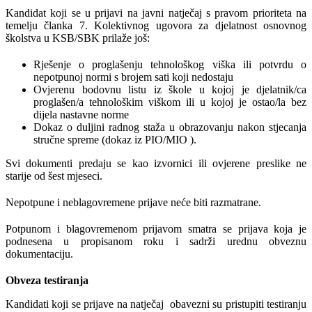
Kandidat koji se u prijavi na javni natječaj s pravom prioriteta na
temelju članka 7. Kolektivnog ugovora za djelatnost osnovnog
školstva u KSB/SBK prilaže još:
Rješenje o proglašenju tehnološkog viška ili potvrdu o
nepotpunoj normi s brojem sati koji nedostaju
Ovjerenu bodovnu listu iz škole u kojoj je djelatnik/ca
proglašen/a tehnološkim viškom ili u kojoj je ostao/la bez
dijela nastavne norme
Dokaz o duljini radnog staža u obrazovanju nakon stjecanja
stručne spreme (dokaz iz PIO/MIO ).
Svi dokumenti predaju se kao izvornici ili ovjerene preslike ne
starije od šest mjeseci.
Nepotpune i neblagovremene prijave neće biti razmatrane.
Potpunom i blagovremenom prijavom smatra se prijava koja je
podnesena u propisanom roku i sadrži urednu obveznu
dokumentaciju.
Obveza testiranja
Kandidati koji se prijave na natječaj
obavezni su pristupiti testiranju