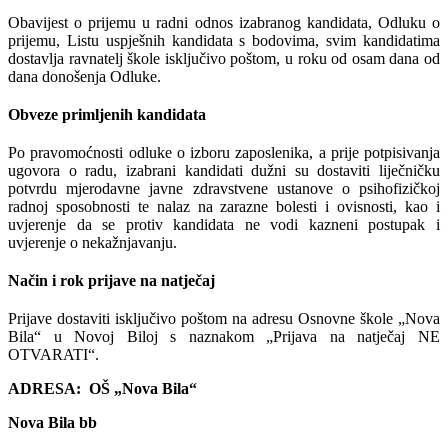
Obavijest o prijemu u radni odnos izabranog kandidata, Odluku o
prijemu, Listu uspješnih kandidata s bodovima, svim kandidatima
dostavlja ravnatelj škole isključivo poštom, u roku od osam dana od
dana donošenja Odluke.
Obveze primljenih kandidata
Po pravomoćnosti odluke o izboru zaposlenika, a prije potpisivanja
ugovora o radu, izabrani kandidati dužni su dostaviti liječničku
potvrdu mjerodavne javne zdravstvene ustanove o psihofizičkoj
radnoj sposobnosti te nalaz na zarazne bolesti i ovisnosti, kao i
uvjerenje da se protiv kandidata ne vodi kazneni postupak i
uvjerenje o nekažnjavanju.
Način i rok prijave na natječaj
Prijave dostaviti isključivo poštom na adresu Osnovne škole „Nova
Bila“ u Novoj Biloj s naznakom „Prijava na natječaj NE
OTVARATI“.
ADRESA:
OŠ „Nova Bila“
Nova Bila bb