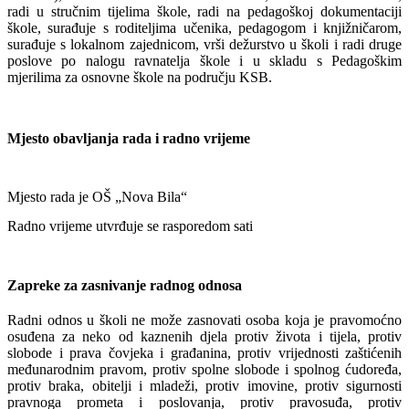
radi u stručnim tijelima škole, radi na pedagoškoj dokumentaciji
škole, surađuje s roditeljima učenika, pedagogom i knjižničarom,
surađuje s lokalnom zajednicom, vrši dežurstvo u školi i radi druge
poslove po nalogu ravnatelja škole i u skladu s Pedagoškim
mjerilima za osnovne škole na području KSB.
Mjesto obavljanja rada i radno vrijeme
Mjesto rada je OŠ „Nova Bila“
Radno vrijeme utvrđuje se rasporedom sati
Zapreke za zasnivanje radnog odnosa
Radni odnos u školi ne može zasnovati osoba koja je pravomoćno
osuđena za neko od kaznenih djela protiv života i tijela, protiv
slobode i prava čovjeka i građanina, protiv vrijednosti zaštićenih
međunarodnim pravom, protiv spolne slobode i spolnog ćudoređa,
protiv braka, obitelji i mladeži, protiv imovine, protiv sigurnosti
pravnoga prometa i poslovanja, protiv pravosuđa, protiv