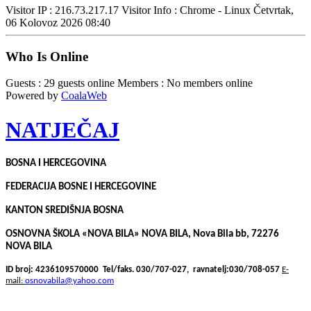
Visitor IP : 216.73.217.17
Visitor Info : Chrome - Linux
Četvrtak,
06 Kolovoz 2026 08:40
Who Is Online
Guests : 29 guests online
Members : No members online
Powered by
CoalaWeb
NATJEČAJ
BOSNA I HERCEGOVINA
FEDERACIJA BOSNE I HERCEGOVINE
KANTON SREDIŠNJA BOSNA
OSNOVNA ŠKOLA «NOVA BILA» NOVA BILA, Nova Bila bb, 72276
NOVA BILA
ID broj: 4236109570000
Tel/faks. 030/707-027,
ravnatelj:030/708-057
E-
mail:
osnovabila@yahoo.com