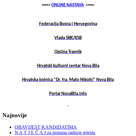
===>
ONLINE NASTAVA
<===
Federacija Bosna i Hercegovina
Vlada SBK/KSB
Općina Travnik
Hrvatski kulturni centar Nova Bila
Hrvatska bolnica "Dr. fra. Mato Nikolić" Nova Bila
Portal NovaBila.info
Najnovije
OBAVIJEST KANDIDATIMA
N A T J E Č A J za popunu radnog mjesta