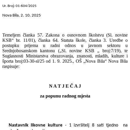
Ur. Broj: 01-604/2025
Nova Bila, 2. 10. 2025
Temeljem članka 57. Zakona o osnovnom školstvu (Sl. novine
KSB“ br. 11/01), članka 64. Statuta škole, članka 3. Uredbe
o
postupku prijema u radni odnos u javnom sektoru u
Srednjobosanskom kantonu („Sl. novine KSB „ broj:7/19)
, te
Suglasnosti Ministarstva obrazovanja, znanosti, mladih, kulture i
športa broj:03-30-sl/25 od 1. 9. 2025., OŠ „Nova Bila“ Nova Bila
raspisuje:
N A T J E Č A J
za popunu radnog mjesta
Nastavnik likovne kulture
- 1 izvršitelj 8 sati tjedno
na