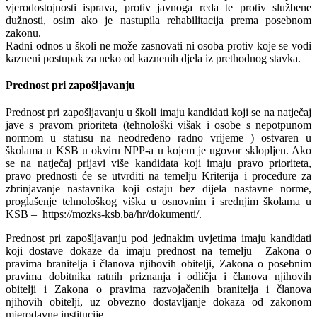
vjerodostojnosti isprava, protiv javnoga reda te protiv službene
dužnosti, osim ako je nastupila rehabilitacija prema posebnom
zakonu.
Radni odnos u školi ne može zasnovati ni osoba protiv koje se vodi
kazneni postupak za neko od kaznenih djela iz prethodnog stavka.
Prednost pri zapošljavanju
Prednost pri zapošljavanju u školi imaju kandidati koji se na natječaj
jave s pravom prioriteta (tehnološki višak i osobe s nepotpunom
normom u statusu na neodređeno radno vrijeme ) ostvaren u
školama u KSB u okviru NPP-a u kojem je ugovor sklopljen. Ako
se na natječaj prijavi više kandidata koji imaju pravo prioriteta,
pravo prednosti će se utvrditi na temelju Kriterija i procedure za
zbrinjavanje nastavnika koji ostaju bez dijela nastavne norme,
proglašenje tehnološkog viška u osnovnim i srednjim školama u
KSB –
https://mozks-ksb.ba/hr/dokumenti/
.
Prednost pri zapošljavanju pod jednakim uvjetima imaju kandidati
koji dostave dokaze da imaju prednost na temelju Zakona o
pravima branitelja i članova njihovih obitelji, Zakona o posebnim
pravima dobitnika ratnih priznanja i odličja i članova njihovih
obitelji i Zakona o pravima razvojačenih branitelja i članova
njihovih obitelji, uz obvezno dostavljanje dokaza od zakonom
mjerodavne institucije.