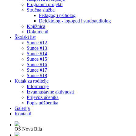
Programi i projekti
Stručna služba
Pedagog i psiholog
Defektolog - logoped i surdoaudiolog
Knjižnica
Dokumenti
Školski list
Sunce #12
Sunce #13
Sunce #14
Sunce #15
Sunce #16
Sunce #17
Sunce #18
Kutak za roditelje
Informacije
Izvannastavne aktivnosti
Prijevoz učenika
Popis udžbenika
Galerija
Kontakti
OŠ Nova Bila