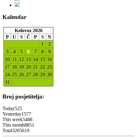
Kalendar
Kolovoz 2026
P
U
S
Č
P
S
N
1
2
3
4
5
6
7
8
9
10
11
12
13
14
15
16
17
18
19
20
21
22
23
24
25
26
27
28
29
30
31
Broj posjetitelja:
Today
525
Yesterday
1577
This week
5488
This month
8851
Total
3265619