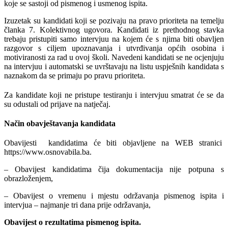
koje se sastoji od pismenog i usmenog ispita.
Izuzetak su kandidati koji se pozivaju na pravo prioriteta na temelju
članka 7. Kolektivnog ugovora. Kandidati iz prethodnog stavka
trebaju pristupiti samo intervjuu na kojem će s njima biti obavljen
razgovor s ciljem upoznavanja i utvrđivanja općih osobina i
motiviranosti za rad u ovoj školi. Navedeni kandidati se ne ocjenjuju
na intervjuu i automatski se uvrštavaju na listu uspješnih kandidata s
naznakom da se primaju po pravu prioriteta.
Za kandidate koji ne pristupe testiranju i intervjuu smatrat će se da
su odustali od prijave na natječaj.
Način obavještavanja kandidata
Obavijesti kandidatima će biti objavljene na
WEB stranici
https://www.osnovabila.ba.
– Obavijest kandidatima čija dokumentacija nije potpuna s
obrazloženjem,
– Obavijest o vremenu i mjestu održavanja pismenog ispita i
intervjua – najmanje tri dana prije održavanja,
Obavijest o rezultatima pismenog ispita.