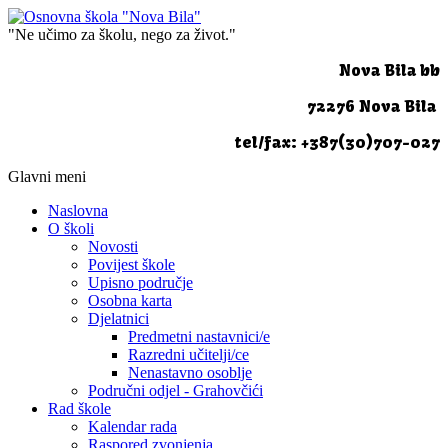
"Ne učimo za školu, nego za život."
Nova Bila bb
72276 Nova Bila
tel/fax: +387(30)707-027
Glavni meni
Naslovna
O školi
Novosti
Povijest škole
Upisno područje
Osobna karta
Djelatnici
Predmetni nastavnici/e
Razredni učitelji/ce
Nenastavno osoblje
Područni odjel - Grahovčići
Rad škole
Kalendar rada
Raspored zvonjenja