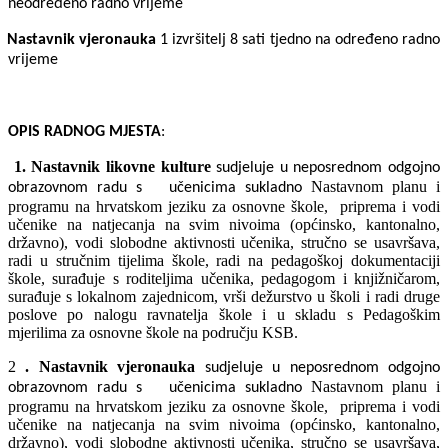
neodređeno radno vrijeme
Nastavnik vjeronauka
1 izvršitelj 8 sati tjedno na određeno radno
vrijeme
OPIS RADNOG MJESTA
:
1.
Nastavnik likovne kulture
sudjeluje u neposrednom odgojno
Nastavnom planu i
obrazovnom radu s učenicima sukladno
programu na hrvatskom jeziku za osnovne škole, priprema i vodi
učenike na natjecanja na svim nivoima (općinsko, kantonalno,
državno), vodi slobodne aktivnosti učenika, stručno se usavršava,
radi u stručnim tijelima škole, radi na pedagoškoj dokumentaciji
škole, surađuje s roditeljima učenika, pedagogom i knjižničarom,
surađuje s lokalnom zajednicom, vrši dežurstvo u školi i radi druge
poslove po nalogu ravnatelja škole i u skladu s Pedagoškim
mjerilima za osnovne škole na području KSB.
2
.
Nastavnik vjeronauka
sudjeluje u neposrednom odgojno
Nastavnom planu i
obrazovnom radu s
učenicima sukladno
programu na hrvatskom jeziku za osnovne škole,
priprema i vodi
učenike na natjecanja na svim nivoima (općinsko, kantonalno,
državno), vodi slobodne aktivnosti učenika, stručno se usavršava,