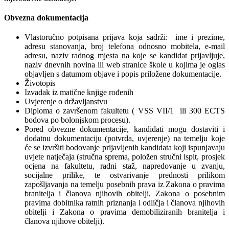
Obvezna dokumentacija
Vlastoručno potpisana prijava koja sadrži:
ime i prezime,
adresu stanovanja, broj telefona odnosno mobitela, e-mail
adresu, naziv radnog mjesta na koje se kandidat prijavljuje,
naziv dnevnih novina ili web stranice škole u kojima je oglas
objavljen s datumom objave i popis priložene dokumentacije.
Životopis
Izvadak iz matične knjige rođenih
Uvjerenje o državljanstvu
Diploma o završenom fakultetu (
VSS VII/1
ili 300 ECTS
bodova po bolonjskom procesu).
Pored obvezne dokumentacije, kandidati mogu dostaviti i
dodatnu dokumentaciju (potvrda, uvjerenje) na temelju koje
će se izvršiti bodovanje prijavljenih kandidata koji ispunjavaju
uvjete natječaja (stručna sprema, položen stručni ispit, prosjek
ocjena na fakultetu, radni staž, napredovanje u zvanju,
socijalne prilike, te ostvarivanje prednosti prilikom
zapošljavanja na temelju posebnih prava iz
Zakona o pravima
branitelja i članova njihovih obitelji, Zakona o posebnim
pravima dobitnika ratnih priznanja i odličja i članova njihovih
obitelji i Zakona o pravima demobiliziranih branitelja i
članova njihove obitelji).