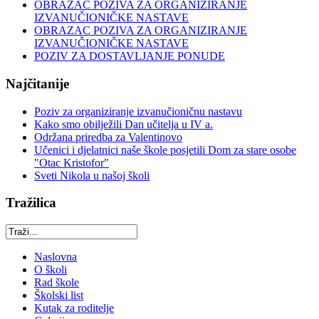
OBRAZAC POZIVA ZA ORGANIZIRANJE
IZVANUČIONIČKE NASTAVE
OBRAZAC POZIVA ZA ORGANIZIRANJE
IZVANUČIONIČKE NASTAVE
POZIV ZA DOSTAVLJANJE PONUDE
Najčitanije
Poziv za organiziranje izvanučioničnu nastavu
Kako smo obilježili Dan učitelja u IV a.
Održana priredba za Valentinovo
Učenici i djelatnici naše škole posjetili Dom za stare osobe
"Otac Kristofor"
Sveti Nikola u našoj školi
Tražilica
Naslovna
O školi
Rad škole
Školski list
Kutak za roditelje