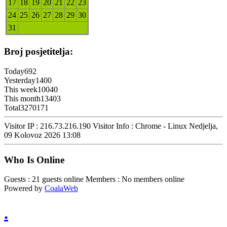
17
18
19
20
21
22
23
24
25
26
27
28
29
30
31
Broj posjetitelja:
Today
692
Yesterday
1400
This week
10040
This month
13403
Total
3270171
Visitor IP : 216.73.216.190
Visitor Info : Chrome - Linux
Nedjelja,
09 Kolovoz 2026 13:08
Who Is Online
Guests : 21 guests online
Members : No members online
Powered by
CoalaWeb
.