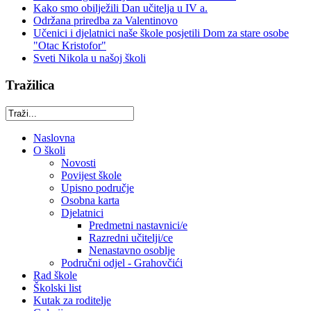
Kako smo obilježili Dan učitelja u IV a.
Održana priredba za Valentinovo
Učenici i djelatnici naše škole posjetili Dom za stare osobe
"Otac Kristofor"
Sveti Nikola u našoj školi
Tražilica
Naslovna
O školi
Novosti
Povijest škole
Upisno područje
Osobna karta
Djelatnici
Predmetni nastavnici/e
Razredni učitelji/ce
Nenastavno osoblje
Područni odjel - Grahovčići
Rad škole
Školski list
Kutak za roditelje