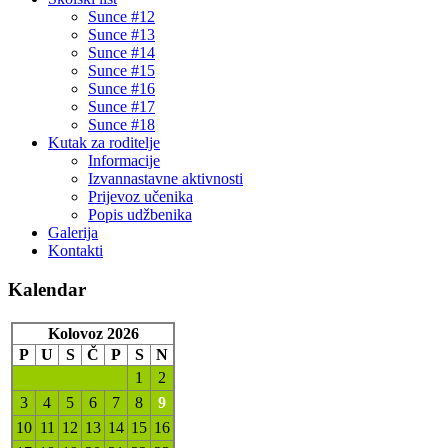
Sunce #12
Sunce #13
Sunce #14
Sunce #15
Sunce #16
Sunce #17
Sunce #18
Kutak za roditelje
Informacije
Izvannastavne aktivnosti
Prijevoz učenika
Popis udžbenika
Galerija
Kontakti
Kalendar
Kolovoz 2026
P
U
S
Č
P
S
N
1
2
3
4
5
6
7
8
9
10
11
12
13
14
15
16