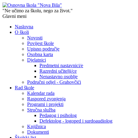
"Ne učimo za školu, nego za život."
Glavni meni
Naslovna
O školi
Novosti
Povijest škole
Upisno područje
Osobna karta
Djelatnici
Predmetni nastavnici/e
Razredni učitelji/ce
Nenastavno osoblje
Područni odjel - Grahovčići
Rad škole
Kalendar rada
Raspored zvonjenja
Programi i projekti
Stručna služba
Pedagog i psiholog
Defektolog - logoped i surdoaudiolog
Knjižnica
Dokumenti
Školski list