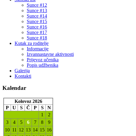
Sunce #12
Sunce #13
Sunce #14
Sunce #15
Sunce #16
Sunce #17
Sunce #18
Kutak za roditelje
Informacije
Izvannastavne aktivnosti
Prijevoz učenika
Popis udžbenika
Galerija
Kontakti
Kalendar
Kolovoz 2026
P
U
S
Č
P
S
N
1
2
3
4
5
6
7
8
9
10
11
12
13
14
15
16