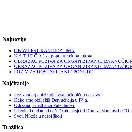
Najnovije
OBAVIJEST KANDIDATIMA
N A T J E Č A J za popunu radnog mjesta
OBRAZAC POZIVA ZA ORGANIZIRANJE IZVANUČIO
OBRAZAC POZIVA ZA ORGANIZIRANJE IZVANUČIO
POZIV ZA DOSTAVLJANJE PONUDE
Najčitanije
Poziv za organiziranje izvanučioničnu nastavu
Kako smo obilježili Dan učitelja u IV a.
Održana priredba za Valentinovo
Učenici i djelatnici naše škole posjetili Dom za stare osobe "Ot
Sveti Nikola u našoj školi
Tražilica