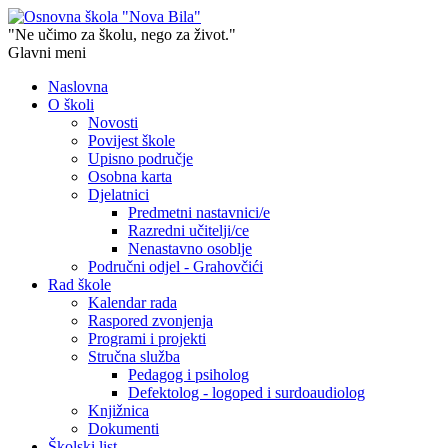
"Ne učimo za školu, nego za život."
Glavni meni
Naslovna
O školi
Novosti
Povijest škole
Upisno područje
Osobna karta
Djelatnici
Predmetni nastavnici/e
Razredni učitelji/ce
Nenastavno osoblje
Područni odjel - Grahovčići
Rad škole
Kalendar rada
Raspored zvonjenja
Programi i projekti
Stručna služba
Pedagog i psiholog
Defektolog - logoped i surdoaudiolog
Knjižnica
Dokumenti
Školski list