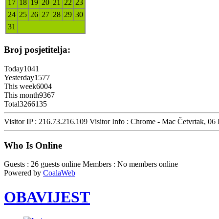
17
18
19
20
21
22
23
24
25
26
27
28
29
30
31
Broj posjetitelja:
Today
1041
Yesterday
1577
This week
6004
This month
9367
Total
3266135
Visitor IP : 216.73.216.109
Visitor Info : Chrome - Mac
Četvrtak, 06
Who Is Online
Guests : 26 guests online
Members : No members online
Powered by
CoalaWeb
OBAVIJEST