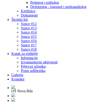
Pedagog i psiholog
Defektolog - logoped i surdoaudiolog
Knjižnica
Dokumenti
Školski list
Sunce #12
Sunce #13
Sunce #14
Sunce #15
Sunce #16
Sunce #17
Sunce #18
Kutak za roditelje
Informacije
Izvannastavne aktivnosti
Prijevoz učenika
Popis udžbenika
Galerija
Kontakti
OŠ Nova Bila