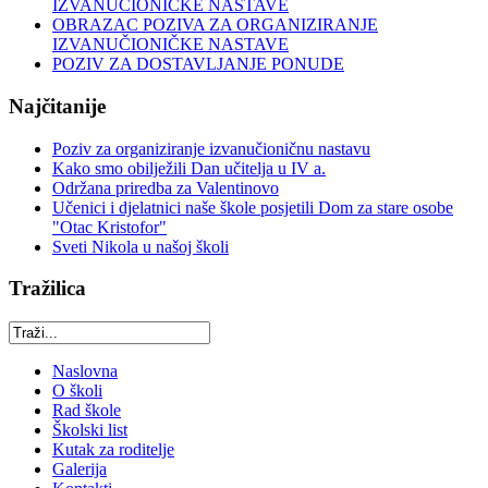
IZVANUČIONIČKE NASTAVE
OBRAZAC POZIVA ZA ORGANIZIRANJE
IZVANUČIONIČKE NASTAVE
POZIV ZA DOSTAVLJANJE PONUDE
Najčitanije
Poziv za organiziranje izvanučioničnu nastavu
Kako smo obilježili Dan učitelja u IV a.
Održana priredba za Valentinovo
Učenici i djelatnici naše škole posjetili Dom za stare osobe
"Otac Kristofor"
Sveti Nikola u našoj školi
Tražilica
Naslovna
O školi
Rad škole
Školski list
Kutak za roditelje
Galerija