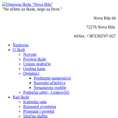
"Ne učimo za školu, nego za život."
Nova Bila bb
72276 Nova Bila
tel/fax: +387(30)707-027
Naslovna
O školi
Novosti
Povijest škole
Upisno područje
Osobna karta
Djelatnici
Predmetni nastavnici/e
Razredni učitelji/ce
Nenastavno osoblje
Područni odjel - Grahovčići
Rad škole
Kalendar rada
Raspored zvonjenja
Programi i projekti
Stručna služba