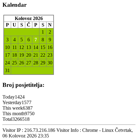
Kalendar
Kolovoz 2026
P
U
S
Č
P
S
N
1
2
3
4
5
6
7
8
9
10
11
12
13
14
15
16
17
18
19
20
21
22
23
24
25
26
27
28
29
30
31
Broj posjetitelja:
Today
1424
Yesterday
1577
This week
6387
This month
9750
Total
3266518
Visitor IP : 216.73.216.186
Visitor Info : Chrome - Linux
Četvrtak,
06 Kolovoz 2026 23:35