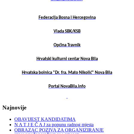
Federacija Bosna i Hercegovina
Vlada SBK/KSB
Općina Travnik
Hrvatski kulturni centar Nova Bila
Hrvatska bolnica "Dr. fra. Mato Nikolić" Nova Bila
Portal NovaBila.info
Najnovije
OBAVIJEST KANDIDATIMA
N A T J E Č A J za popunu radnog mjesta
OBRAZAC POZIVA ZA ORGANIZIRANJE