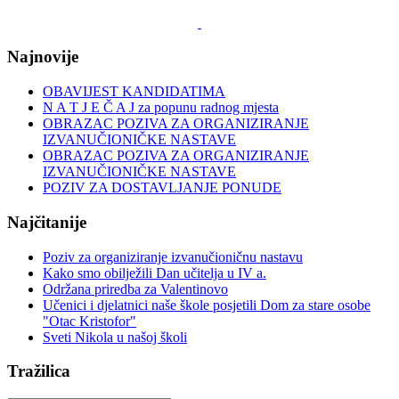
Najnovije
OBAVIJEST KANDIDATIMA
N A T J E Č A J za popunu radnog mjesta
OBRAZAC POZIVA ZA ORGANIZIRANJE
IZVANUČIONIČKE NASTAVE
OBRAZAC POZIVA ZA ORGANIZIRANJE
IZVANUČIONIČKE NASTAVE
POZIV ZA DOSTAVLJANJE PONUDE
Najčitanije
Poziv za organiziranje izvanučioničnu nastavu
Kako smo obilježili Dan učitelja u IV a.
Održana priredba za Valentinovo
Učenici i djelatnici naše škole posjetili Dom za stare osobe
"Otac Kristofor"
Sveti Nikola u našoj školi
Tražilica