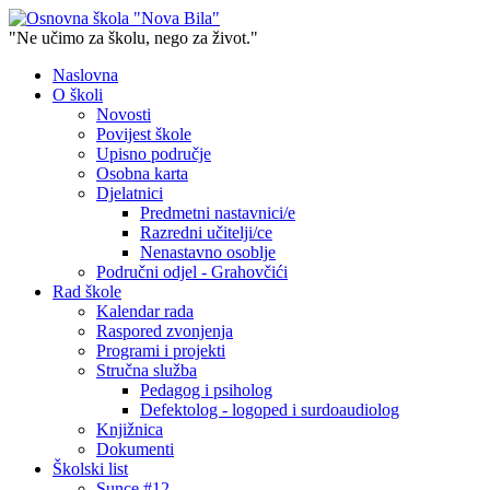
"Ne učimo za školu, nego za život."
Naslovna
O školi
Novosti
Povijest škole
Upisno područje
Osobna karta
Djelatnici
Predmetni nastavnici/e
Razredni učitelji/ce
Nenastavno osoblje
Područni odjel - Grahovčići
Rad škole
Kalendar rada
Raspored zvonjenja
Programi i projekti
Stručna služba
Pedagog i psiholog
Defektolog - logoped i surdoaudiolog
Knjižnica
Dokumenti
Školski list
Sunce #12