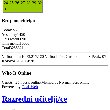
24
25
26
27
28
29
30
31
Broj posjetitelja:
Today
277
Yesterday
1450
This week
6690
This month
10053
Total
3266821
Visitor IP : 216.73.217.120
Visitor Info : Chrome - Linux
Petak, 07
Kolovoz 2026 04:28
Who Is Online
Guests : 25 guests online
Members : No members online
Powered by
CoalaWeb
Razredni učitelji/ce