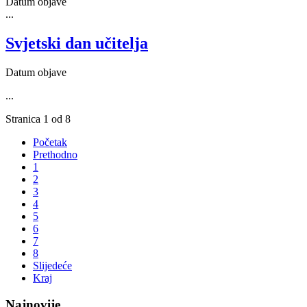
Datum objave
...
Svjetski dan učitelja
Datum objave
...
Stranica 1 od 8
Početak
Prethodno
1
2
3
4
5
6
7
8
Slijedeće
Kraj
Najnovije