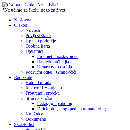
"Ne učimo za školu, nego za život."
Naslovna
O školi
Novosti
Povijest škole
Upisno područje
Osobna karta
Djelatnici
Predmetni nastavnici/e
Razredni učitelji/ce
Nenastavno osoblje
Područni odjel - Grahovčići
Rad škole
Kalendar rada
Raspored zvonjenja
Programi i projekti
Stručna služba
Pedagog i psiholog
Defektolog - logoped i surdoaudiolog
Knjižnica
Dokumenti
Školski list
Sunce #12