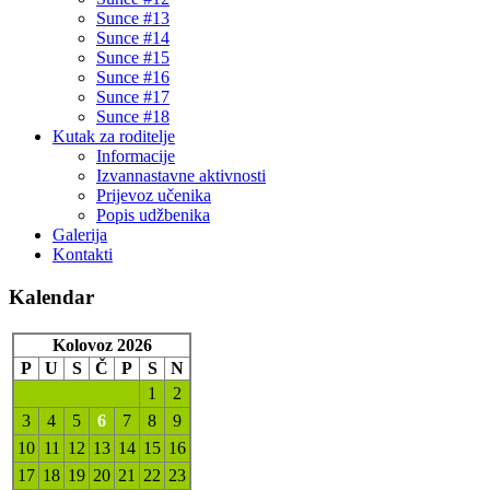
Sunce #13
Sunce #14
Sunce #15
Sunce #16
Sunce #17
Sunce #18
Kutak za roditelje
Informacije
Izvannastavne aktivnosti
Prijevoz učenika
Popis udžbenika
Galerija
Kontakti
Kalendar
Kolovoz 2026
P
U
S
Č
P
S
N
1
2
3
4
5
6
7
8
9
10
11
12
13
14
15
16
17
18
19
20
21
22
23