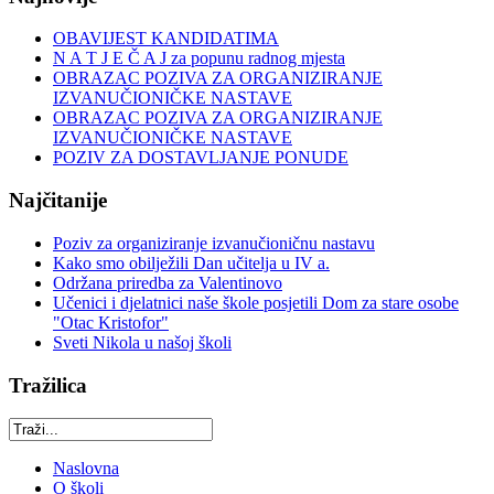
OBAVIJEST KANDIDATIMA
N A T J E Č A J za popunu radnog mjesta
OBRAZAC POZIVA ZA ORGANIZIRANJE
IZVANUČIONIČKE NASTAVE
OBRAZAC POZIVA ZA ORGANIZIRANJE
IZVANUČIONIČKE NASTAVE
POZIV ZA DOSTAVLJANJE PONUDE
Najčitanije
Poziv za organiziranje izvanučioničnu nastavu
Kako smo obilježili Dan učitelja u IV a.
Održana priredba za Valentinovo
Učenici i djelatnici naše škole posjetili Dom za stare osobe
"Otac Kristofor"
Sveti Nikola u našoj školi
Tražilica
Naslovna
O školi