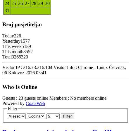
24
25
26
27
28
29
30
31
Broj posjetitelja:
Today
226
Yesterday
1577
This week
5189
This month
8552
Total
3265320
Visitor IP : 216.73.216.104
Visitor Info : Chrome - Linux
Četvrtak,
06 Kolovoz 2026 03:41
Who Is Online
Guests : 23 guests online
Members : No members online
Powered by
CoalaWeb
Filter
Filter