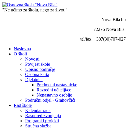
"Ne učimo za školu, nego za život."
Nova Bila bb
72276 Nova Bila
tel/fax: +387(30)707-027
Naslovna
O školi
Novosti
Povijest škole
Upisno područje
Osobna karta
Djelatnici
Predmetni nastavnici/e
Razredni učitelji/ce
Nenastavno osoblje
Područni odjel - Grahovčići
Rad škole
Kalendar rada
Raspored zvonjenja
Programi i projekti
Stručna služba