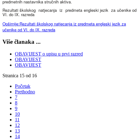
predmetnih nastavnika stručnih aktiva.
Rezultati školskog
natjecanja
iz
predmeta engleski jezik
za učenike od
VI. do IX. razreda
Opširnije:Rezultati školskog natjecanja iz predmeta engleski jezik za
učenike od VI. do IX. razreda
Više članaka ...
OBAVIJEST o upisu u prvi razred
OBAVIJEST
OBAVIJEST
Stranica 15 od 16
Početak
Prethodno
7
8
9
10
11
12
13
14