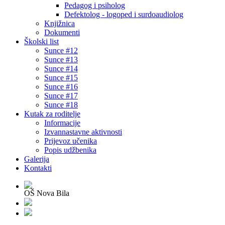
Pedagog i psiholog
Defektolog - logoped i surdoaudiolog
Knjižnica
Dokumenti
Školski list
Sunce #12
Sunce #13
Sunce #14
Sunce #15
Sunce #16
Sunce #17
Sunce #18
Kutak za roditelje
Informacije
Izvannastavne aktivnosti
Prijevoz učenika
Popis udžbenika
Galerija
Kontakti
OŠ Nova Bila