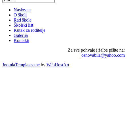
Naslovna
O školi
Rad škole
Školski list
Kutak za roditelje
Galerija
Kontakti
Za sve pohvale i žalbe pišite na:
osnovabila@yahoo.com
JoomlaTemplates.me
by
WebHostArt