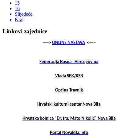
15
16
Slijedeće
Kraj
Linkovi zajednice
===>
ONLINE NASTAVA
<===
Federacija Bosna i Hercegovina
Vlada SBK/KSB
Općina Travnik
Hrvatski kulturni centar Nova Bila
Hrvatska bolnica "Dr. fra. Mato Nikolić" Nova Bila
Portal NovaBila.info