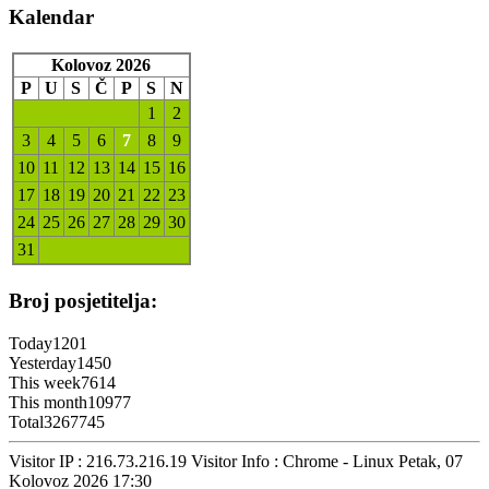
Kalendar
Kolovoz 2026
P
U
S
Č
P
S
N
1
2
3
4
5
6
7
8
9
10
11
12
13
14
15
16
17
18
19
20
21
22
23
24
25
26
27
28
29
30
31
Broj posjetitelja:
Today
1201
Yesterday
1450
This week
7614
This month
10977
Total
3267745
Visitor IP : 216.73.216.19
Visitor Info : Chrome - Linux
Petak, 07
Kolovoz 2026 17:30