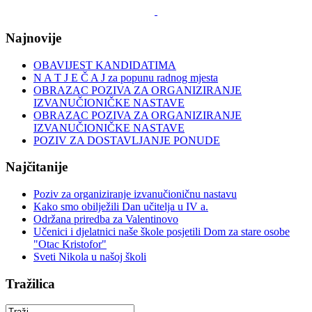
Najnovije
OBAVIJEST KANDIDATIMA
N A T J E Č A J za popunu radnog mjesta
OBRAZAC POZIVA ZA ORGANIZIRANJE
IZVANUČIONIČKE NASTAVE
OBRAZAC POZIVA ZA ORGANIZIRANJE
IZVANUČIONIČKE NASTAVE
POZIV ZA DOSTAVLJANJE PONUDE
Najčitanije
Poziv za organiziranje izvanučioničnu nastavu
Kako smo obilježili Dan učitelja u IV a.
Održana priredba za Valentinovo
Učenici i djelatnici naše škole posjetili Dom za stare osobe
"Otac Kristofor"
Sveti Nikola u našoj školi
Tražilica