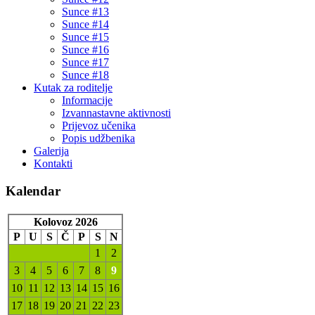
Sunce #13
Sunce #14
Sunce #15
Sunce #16
Sunce #17
Sunce #18
Kutak za roditelje
Informacije
Izvannastavne aktivnosti
Prijevoz učenika
Popis udžbenika
Galerija
Kontakti
Kalendar
Kolovoz 2026
P
U
S
Č
P
S
N
1
2
3
4
5
6
7
8
9
10
11
12
13
14
15
16
17
18
19
20
21
22
23