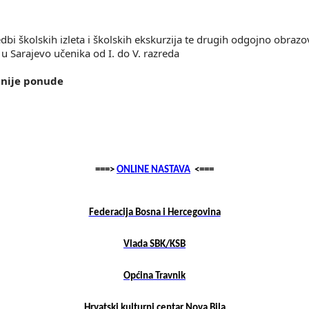
vedbi školskih izleta i školskih ekskurzija te drugih odgojno obra
 u Sarajevo učenika od I. do V. razreda
jnije ponude
===>
ONLINE NASTAVA
<===
Federacija Bosna i Hercegovina
Vlada SBK/KSB
Općina Travnik
Hrvatski kulturni centar Nova Bila