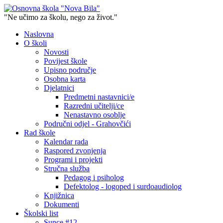
"Ne učimo za školu, nego za život."
Naslovna
O školi
Novosti
Povijest škole
Upisno područje
Osobna karta
Djelatnici
Predmetni nastavnici/e
Razredni učitelji/ce
Nenastavno osoblje
Područni odjel - Grahovčići
Rad škole
Kalendar rada
Raspored zvonjenja
Programi i projekti
Stručna služba
Pedagog i psiholog
Defektolog - logoped i surdoaudiolog
Knjižnica
Dokumenti
Školski list
Sunce #12