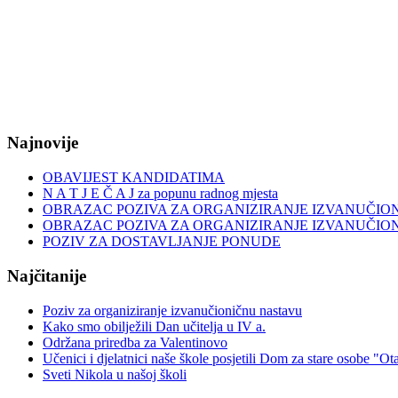
Najnovije
OBAVIJEST KANDIDATIMA
N A T J E Č A J za popunu radnog mjesta
OBRAZAC POZIVA ZA ORGANIZIRANJE IZVANUČIO
OBRAZAC POZIVA ZA ORGANIZIRANJE IZVANUČIO
POZIV ZA DOSTAVLJANJE PONUDE
Najčitanije
Poziv za organiziranje izvanučioničnu nastavu
Kako smo obilježili Dan učitelja u IV a.
Održana priredba za Valentinovo
Učenici i djelatnici naše škole posjetili Dom za stare osobe "Ot
Sveti Nikola u našoj školi