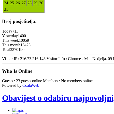
24
25
26
27
28
29
30
31
Broj posjetitelja:
Today
711
Yesterday
1400
This week
10059
This month
13423
Total
3270190
Visitor IP : 216.73.216.143
Visitor Info : Chrome - Mac
Nedjelja, 09
Who Is Online
Guests : 23 guests online
Members : No members online
Powered by
CoalaWeb
Obavijest o odabiru najpovoljn