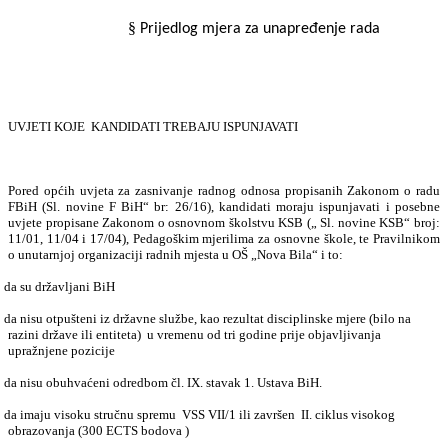
§
Prijedlog mjera za unapređenje rada
UVJETI KOJE
KANDIDATI TREBAJU ISPUNJAVATI
Pored općih uvjeta
za zasnivanje radnog odnosa propisanih Zakonom o radu
FBiH (Sl. novine F BiH“ br: 26/16)
, kandidati moraju ispunjavati i posebne
uvjete propisane Zakonom o osnovnom školstvu KSB („ Sl. novine KSB“ broj:
11/01, 11/04 i 17/04), Pedagoškim mjerilima za osnovne škole, te Pravilnikom
o unutarnjoj organizaciji radnih mjesta u OŠ „Nova Bila“ i to:
da su državljani BiH
da nisu otpušteni iz državne službe, kao rezultat disciplinske mjere (bilo na
razini države ili entiteta)
u vremenu od tri godine prije objavljivanja
upražnjene pozicije
da nisu obuhvaćeni odredbom čl. IX. stavak 1. Ustava BiH.
da imaju visoku stručnu spremu
VSS VII/1 ili završen
II. ciklus visokog
obrazovanja (300 ECTS bodova )