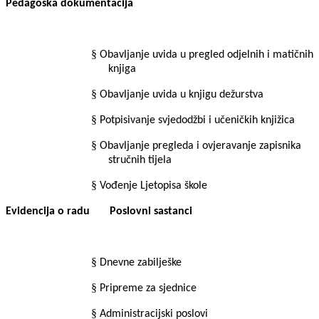
Pedagoška dokumentacija
§
Obavljanje uvida u pregled odjelnih i matičnih
knjiga
§
Obavljanje uvida u knjigu dežurstva
§
Potpisivanje svjedodžbi i učeničkih knjižica
§
Obavljanje pregleda i ovjeravanje zapisnika
stručnih tijela
§
Vođenje Ljetopisa škole
Evidencija o radu
Poslovni sastanci
§
Dnevne zabilješke
§
Pripreme za sjednice
§
Administracijski poslovi