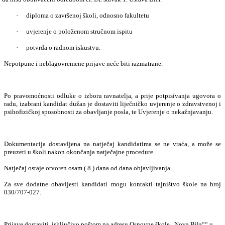
·
diploma o završenoj školi, odnosno fakultetu
·
uvjerenje o položenom stručnom ispitu
·
potvrda o radnom iskustvu.
Nepotpune i neblagovremene prijave neće biti razmatrane.
Po pravomoćnosti odluke o izboru ravnatelja, a prije potpisivanja ugovora o
radu, izabrani kandidat dužan je dostaviti liječničko uvjerenje o zdravstvenoj i
psihofizičkoj sposobnosti za obavljanje posla, te Uvjerenje o nekažnjavanju.
Dokumentacija dostavljena na natječaj kandidatima se ne vraća, a može se
preuzeti u školi nakon okončanja natječajne procedure.
Natječaj ostaje otvoren osam ( 8 ) dana od dana objavljivanja
Za sve dodatne obavijesti kandidati mogu kontakti tajništvo škole na broj
030/707-027.
Prijave dostaviti
isključivo poštom na adresu Osnovne škole „Nova Bila““ u