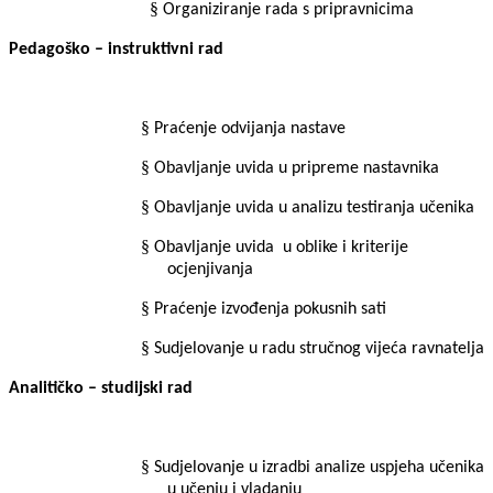
§
Organiziranje rada s pripravnicima
Pedagoško – instruktivni rad
§
Praćenje odvijanja nastave
§
Obavljanje uvida u pripreme nastavnika
§
Obavljanje uvida u analizu testiranja učenika
§
Obavljanje uvida
u oblike i kriterije
ocjenjivanja
§
Praćenje izvođenja pokusnih sati
§
Sudjelovanje u radu stručnog vijeća ravnatelja
Analitičko – studijski rad
§
Sudjelovanje u izradbi analize uspjeha učenika
u učenju i vladanju