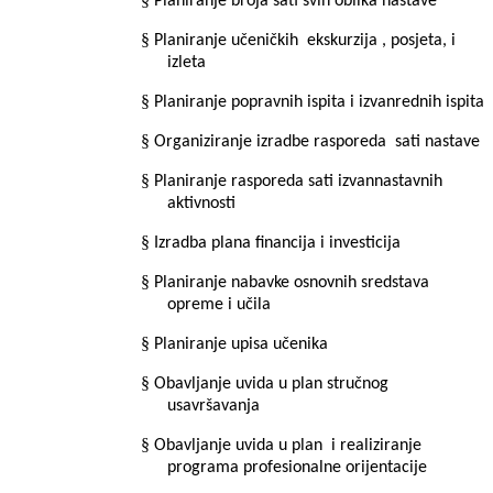
Planiranje broja sati svih oblika nastave
§
Planiranje učeničkih
ekskurzija , posjeta, i
izleta
§
Planiranje popravnih ispita i izvanrednih ispita
§
Organiziranje izradbe rasporeda
sati nastave
§
Planiranje rasporeda sati izvannastavnih
aktivnosti
§
Izradba plana financija i investicija
§
Planiranje nabavke osnovnih sredstava
opreme i učila
§
Planiranje upisa učenika
§
Obavljanje uvida u plan stručnog
usavršavanja
§
Obavljanje uvida u plan
i realiziranje
programa profesionalne orijentacije