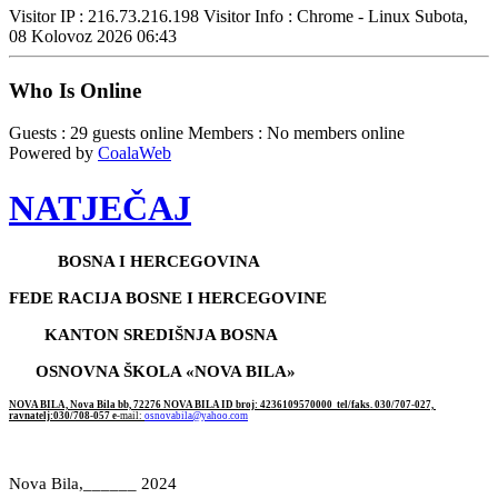
Visitor IP : 216.73.216.198
Visitor Info : Chrome - Linux
Subota,
08 Kolovoz 2026 06:43
Who Is Online
Guests : 29 guests online
Members : No members online
Powered by
CoalaWeb
NATJEČAJ
BOSNA I HERCEGOVINA
FEDE RACIJA BOSNE I HERCEGOVINE
KANTON SREDIŠNJA BOSNA
OSNOVNA ŠKOLA «NOVA BILA»
NOVA BILA, Nova Bila bb, 72276 NOVA BILA ID broj: 4236109570000
tel/faks. 030/707-027,
ravnatelj:030/708-057 e
-mail:
osnovabila@yahoo.com
Nova Bila,______ 2024