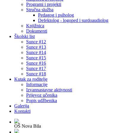
Programi i projekti
Stručna služba
Pedagog i psiholog
Defektolog - logoped i surdoaudiolog
Knjižnica
Dokumenti
Školski list
Sunce #12
Sunce #13
Sunce #14
Sunce #15
Sunce #16
Sunce #17
Sunce #18
Kutak za roditelje
Informacije
Izvannastavne aktivnosti
Prijevoz učenika
Popis udžbenika
Galerija
Kontakti
OŠ Nova Bila