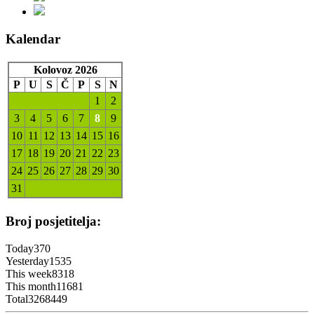
Kalendar
Kolovoz 2026
P
U
S
Č
P
S
N
1
2
3
4
5
6
7
8
9
10
11
12
13
14
15
16
17
18
19
20
21
22
23
24
25
26
27
28
29
30
31
Broj posjetitelja:
Today
370
Yesterday
1535
This week
8318
This month
11681
Total
3268449