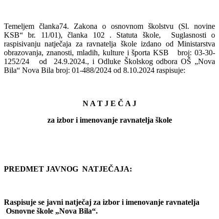
Temeljem članka74. Zakona o osnovnom školstvu (Sl. novine
KSB“ br. 11/01), članka 102 . Statuta škole,
Suglasnosti o
raspisivanju natječaja za ravnatelja škole izdano od Ministarstva
obrazovanja, znanosti, mladih, kulture i športa KSB
broj: 03-30-
1252/24
od
24.9.2024., i Odluke Školskog odbora OŠ „Nova
Bila“ Nova Bila broj: 01-488/2024 od 8.10.2024 raspisuje:
N A T J E Č A J
za izbor i imenovanje ravnatelja škole
PREDMET JAVNOG
NATJEČAJA:
Raspisuje se javni natječaj za izbor i imenovanje ravnatelja
Osnovne škole „Nova Bila“.