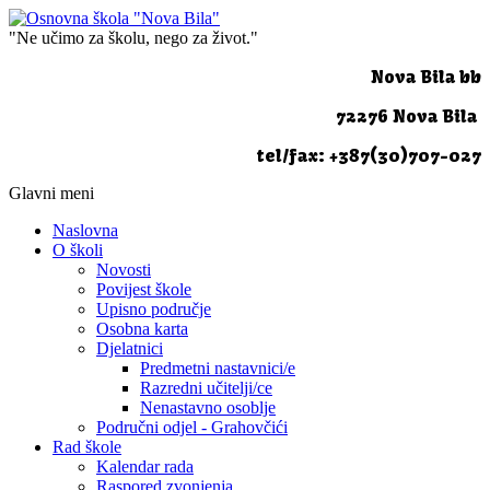
"Ne učimo za školu, nego za život."
Nova Bila bb
72276 Nova Bila
tel/fax: +387(30)707-027
Glavni meni
Naslovna
O školi
Novosti
Povijest škole
Upisno područje
Osobna karta
Djelatnici
Predmetni nastavnici/e
Razredni učitelji/ce
Nenastavno osoblje
Područni odjel - Grahovčići
Rad škole
Kalendar rada
Raspored zvonjenja