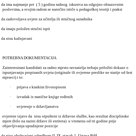
da ima najmanje pet
( 5 ) godina radnog
iskustva na odgojno obrazovnim
poslovima, a svojim radom se naročito ističe u pedagoškoj teoriji i praksi
da zadovoljava uvjete za učitelja ili stručnog suradnika
da imaju položen stručni ispit
da nisu kažnjavani
POTREBNA DOKUMENTACIJA
Zainteresirani kandidati za radno mjesto ravnatelja trebaju priložiti dokaze o
ispunjavanju propisanih uvjeta (originale ili ovjerene preslike ne starije od šest
mjeseci) i to:
·
prijava s kratkim životopisom
·
izvadak iz matične knjige rođenih
·
uvjerenje o državljanstvu
ovjerene izjave da
nisu otpušteni iz državne službe, kao rezultat disciplinske
mjere (bilo na razini države ili entiteta)
u vremenu od tri godine prije
objavljivanja upražnjene pozicije
da nisu obuhvaćeni odredbom čl. IX. stavak 1. Ustava BiH.