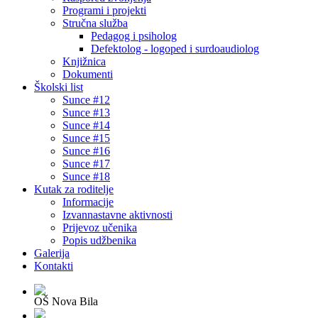
Programi i projekti
Stručna služba
Pedagog i psiholog
Defektolog - logoped i surdoaudiolog
Knjižnica
Dokumenti
Školski list
Sunce #12
Sunce #13
Sunce #14
Sunce #15
Sunce #16
Sunce #17
Sunce #18
Kutak za roditelje
Informacije
Izvannastavne aktivnosti
Prijevoz učenika
Popis udžbenika
Galerija
Kontakti
OŠ Nova Bila