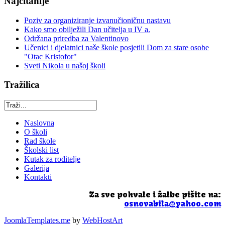
Najčitanije
Poziv za organiziranje izvanučioničnu nastavu
Kako smo obilježili Dan učitelja u IV a.
Održana priredba za Valentinovo
Učenici i djelatnici naše škole posjetili Dom za stare osobe
"Otac Kristofor"
Sveti Nikola u našoj školi
Tražilica
Naslovna
O školi
Rad škole
Školski list
Kutak za roditelje
Galerija
Kontakti
Za sve pohvale i žalbe pišite na:
osnovabila@yahoo.com
JoomlaTemplates.me
by
WebHostArt