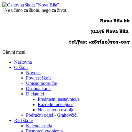
"Ne učimo za školu, nego za život."
Nova Bila bb
72276 Nova Bila
tel/fax: +387(30)707-027
Glavni meni
Naslovna
O školi
Novosti
Povijest škole
Upisno područje
Osobna karta
Djelatnici
Predmetni nastavnici/e
Razredni učitelji/ce
Nenastavno osoblje
Područni odjel - Grahovčići
Rad škole
Kalendar rada
Raspored zvonjenja