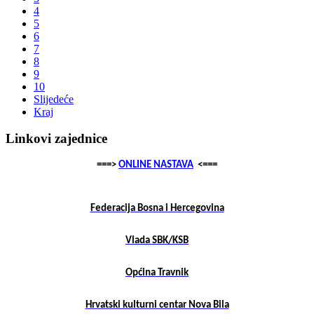
4
5
6
7
8
9
10
Slijedeće
Kraj
Linkovi zajednice
===>
ONLINE NASTAVA
<===
Federacija Bosna i Hercegovina
Vlada SBK/KSB
Općina Travnik
Hrvatski kulturni centar Nova Bila