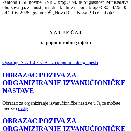
kantonu („Sl. novine KSB „ broj:7/19)
, te Suglasnosti Ministarstva
obrazovanja, znanosti, mladih, kulture i športa broj:03-30-14/26-195
od 29. 6. 2026. godine OŠ „Nova Bila“ Nova Bila raspisuje:
N A T J E Č A J
za popunu radnog mjesta
Opširnije:N A T J E Č A J za popunu radnog mjesta
OBRAZAC POZIVA ZA
ORGANIZIRANJE IZVANUČIONIČKE
NASTAVE
Obrazac za organiziranje izvanučioničke nastave u Jajce možete
preuzeti
ovdje
.
OBRAZAC POZIVA ZA
ORGANIZIRANJE IZVANUČIONIČKE