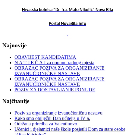
Hrvatska bolnica "Dr. fra. Mato Nikolić" Nova Bila
Portal NovaBila.info
Najnovije
OBAVIJEST KANDIDATIMA
N A T J E Č A J za popunu radnog mjesta
OBRAZAC POZIVA ZA ORGANIZIRANJE
IZVANUČIONIČKE NASTAVE
OBRAZAC POZIVA ZA ORGANIZIRANJE
IZVANUČIONIČKE NASTAVE
POZIV ZA DOSTAVLJANJE PONUDE
Najčitanije
Poziv za organiziranje izvanučioničnu nastavu
Kako smo obilježili Dan učitelja u IV a.
Održana priredba za Valentinovo
Učenici i djelatnici naše škole posjetili Dom za stare osobe
"Otac Kristofor"