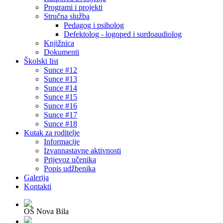
Programi i projekti
Stručna služba
Pedagog i psiholog
Defektolog - logoped i surdoaudiolog
Knjižnica
Dokumenti
Školski list
Sunce #12
Sunce #13
Sunce #14
Sunce #15
Sunce #16
Sunce #17
Sunce #18
Kutak za roditelje
Informacije
Izvannastavne aktivnosti
Prijevoz učenika
Popis udžbenika
Galerija
Kontakti
OŠ Nova Bila