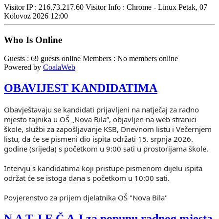
Visitor IP : 216.73.217.60
Visitor Info : Chrome - Linux
Petak, 07
Kolovoz 2026 12:00
Who Is Online
Guests : 69 guests online
Members : No members online
Powered by
CoalaWeb
OBAVIJEST KANDIDATIMA
Obavještavaju se kandidati prijavljeni na natječaj za radno
mjesto tajnika u OŠ „Nova Bila”, objavljen na web stranici
škole, službi za zapošljavanje KSB, Dnevnom listu i Večernjem
listu, da će se pismeni dio ispita održati 15. srpnja 2026.
godine (srijeda) s početkom u 9:00 sati u prostorijama škole.
Intervju s kandidatima koji pristupe pismenom dijelu ispita
održat će se istoga dana s početkom u 10:00 sati.
Povjerenstvo za prijem djelatnika OŠ "Nova Bila"
N A T J E Č A J za popunu radnog mjesta