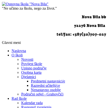
"Ne učimo za školu, nego za život."
Nova Bila bb
72276 Nova Bila
tel/fax: +387(30)707-027
Glavni meni
Naslovna
O školi
Novosti
Povijest škole
Upisno područje
Osobna karta
Djelatnici
Predmetni nastavnici/e
Razredni učitelji/ce
Nenastavno osoblje
Područni odjel - Grahovčići
Rad škole
Kalendar rada
Raspored zvonjenja