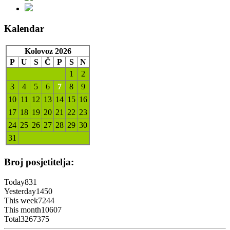
Kalendar
Kolovoz 2026
P
U
S
Č
P
S
N
1
2
3
4
5
6
7
8
9
10
11
12
13
14
15
16
17
18
19
20
21
22
23
24
25
26
27
28
29
30
31
Broj posjetitelja:
Today
831
Yesterday
1450
This week
7244
This month
10607
Total
3267375